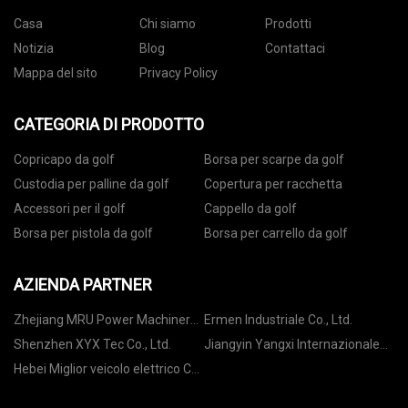
Casa
Chi siamo
Prodotti
Notizia
Blog
Contattaci
Mappa del sito
Privacy Policy
CATEGORIA DI PRODOTTO
Copricapo da golf
Borsa per scarpe da golf
Custodia per palline da golf
Copertura per racchetta
Accessori per il golf
Cappello da golf
Borsa per pistola da golf
Borsa per carrello da golf
AZIENDA PARTNER
Zhejiang MRU Power Machinery
Ermen Industriale Co., Ltd.
Co., Ltd.
Shenzhen XYX Tec Co., Ltd.
Jiangyin Yangxi Internazionale
Commercio CO ., Ltd
Hebei Miglior veicolo elettrico Co.,
Ltd.