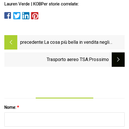
Lauren Verde | KOB
Per storie correlate:
precedente:
La cosa più bella in vendita negli
annunci GolfWRX (20/06/23): 1 di 1
putter Kraken Golf Bourne
Trasporto aereo TSA
:Prossimo
Nome:
*