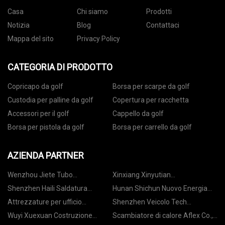
Casa
Chi siamo
Prodotti
Notizia
Blog
Contattaci
Mappa del sito
Privacy Policy
CATEGORIA DI PRODOTTO
Copricapo da golf
Borsa per scarpe da golf
Custodia per palline da golf
Copertura per racchetta
Accessori per il golf
Cappello da golf
Borsa per pistola da golf
Borsa per carrello da golf
AZIENDA PARTNER
Wenzhou Jiete Tubo
Xinxiang Xinyutian
Adattamento Co., Ltd
Gomma&Plastic Machinery Co.,
Shenzhen Haili Saldatura
Hunan Shichun Nuovo Energia
Ltd
Prodotti Co., Ltd
Co., Ltd.
Attrezzature per ufficio
Shenzhen Veicolo Tech
Dongguan QIMI Co., Ltd.
Elettronica Co., Ltd.
Wuyi Xuexuan Costruzione
Scambiatore di calore Aflex Co.,