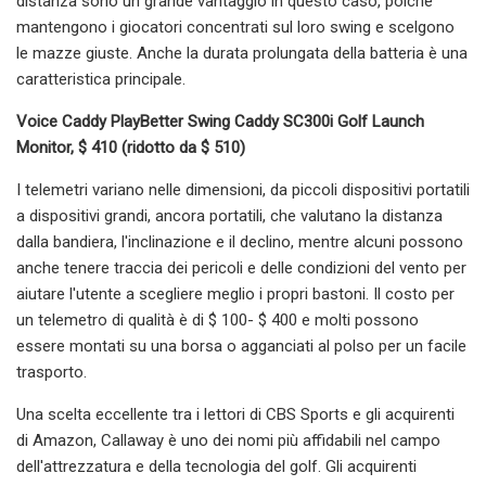
distanza sono un grande vantaggio in questo caso, poiché
mantengono i giocatori concentrati sul loro swing e scelgono
le mazze giuste. Anche la durata prolungata della batteria è una
caratteristica principale.
Voice Caddy PlayBetter Swing Caddy SC300i Golf Launch
Monitor, $ 410 (ridotto da $ 510)
I telemetri variano nelle dimensioni, da piccoli dispositivi portatili
a dispositivi grandi, ancora portatili, che valutano la distanza
dalla bandiera, l'inclinazione e il declino, mentre alcuni possono
anche tenere traccia dei pericoli e delle condizioni del vento per
aiutare l'utente a scegliere meglio i propri bastoni. Il costo per
un telemetro di qualità è di $ 100- $ 400 e molti possono
essere montati su una borsa o agganciati al polso per un facile
trasporto.
Una scelta eccellente tra i lettori di CBS Sports e gli acquirenti
di Amazon, Callaway è uno dei nomi più affidabili nel campo
dell'attrezzatura e della tecnologia del golf. Gli acquirenti