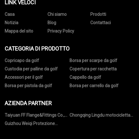
LINK VELOCI
Casa
Chi siamo
Prodotti
Notizia
Blog
Contattaci
Mappa del sito
Privacy Policy
CATEGORIA DI PRODOTTO
Copricapo da golf
Borsa per scarpe da golf
Custodia per palline da golf
Copertura per racchetta
Accessori per il golf
Cappello da golf
Borsa per pistola da golf
Borsa per carrello da golf
AZIENDA PARTNER
Taiyuan FF Flange&Fittings Co.,
Chongqing Lingdu motocicletta
Ltd
Co., Ltd
Guizhou Weiqi Protezione
Tecnologia Co., Ltd