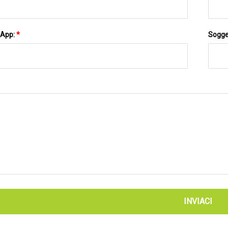
sApp:
*
Sogge
INVIACI