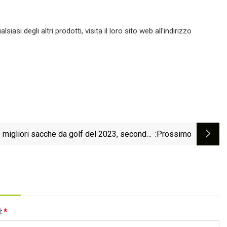
si degli altri prodotti, visita il loro sito web all'indirizzo
 migliori sacche da golf del 2023, secondo i
:Prossimo
recensori
l:
*