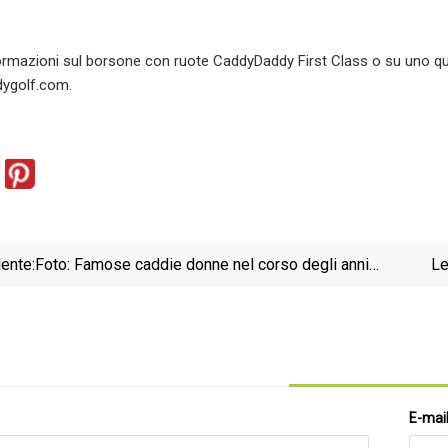
formazioni sul borsone con ruote CaddyDaddy First Class o su uno qualsia
ygolf.com.
ente:
Foto: Famose caddie donne nel corso degli anni
Le
nel golf professionistico
E-mai