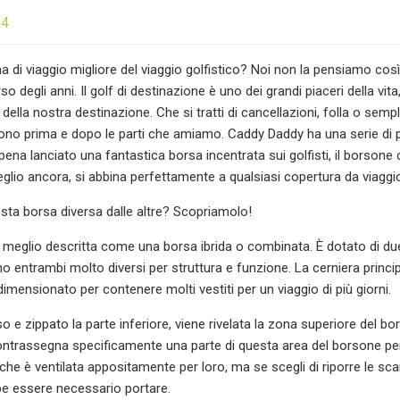
24
a di viaggio migliore del viaggio golfistico? Noi non la pensiamo 
so degli anni. Il golf di destinazione è uno dei grandi piaceri della 
ella nostra destinazione. Che si tratti di cancellazioni, folla o sempl
gono prima e dopo le parti che amiamo. Caddy Daddy ha una serie di pr
ppena lanciato una fantastica borsa incentrata sui golfisti, il borso
glio ancora, si abbina perfettamente a qualsiasi copertura da viaggi
ta borsa diversa dalle altre? Scopriamolo!
è meglio descritta come una borsa ibrida o combinata. È dotato di du
o entrambi molto diversi per struttura e funzione. La cerniera princip
imensionato per contenere molti vestiti per un viaggio di più giorni.
o e zippato la parte inferiore, viene rivelata la zona superiore del 
trassegna specificamente una parte di questa area del borsone per 
 che è ventilata appositamente per loro, ma se scegli di riporre le sc
e essere necessario portare.