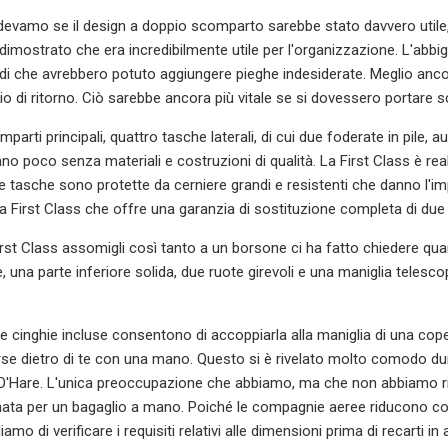
hiedevamo se il design a doppio scomparto sarebbe stato davvero utile
 dimostrato che era incredibilmente utile per l'organizzazione. L'abb
ndi che avrebbero potuto aggiungere pieghe indesiderate. Meglio anco
aggio di ritorno. Ciò sarebbe ancora più vitale se si dovessero portare 
mparti principali, quattro tasche laterali, di cui due foderate in pile, 
o poco senza materiali e costruzioni di qualità. La First Class è real
le tasche sono protette da cerniere grandi e resistenti che danno l'
lla First Class che offre una garanzia di sostituzione completa di du
 First Class assomigli così tanto a un borsone ci ha fatto chiedere
 una parte inferiore solida, due ruote girevoli e una maniglia telesc
e cinghie incluse consentono di accoppiarla alla maniglia di una coper
e dietro di te con una mano. Questo si è rivelato molto comodo durant
 O'Hare. L'unica preoccupazione che abbiamo, ma che non abbiamo r
ta per un bagaglio a mano. Poiché le compagnie aeree riducono cont
amo di verificare i requisiti relativi alle dimensioni prima di recarti in