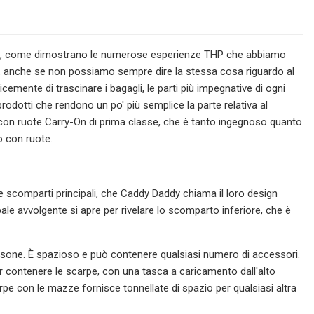
così, come dimostrano le numerose esperienze THP che abbiamo
vita, anche se non possiamo sempre dire la stessa cosa riguardo al
icemente di trascinare i bagagli, le parti più impegnative di ogni
odotti che rendono un po' più semplice la parte relativa al
ne con ruote Carry-On di prima classe, che è tanto ingegnoso quanto
o con ruote.
e scomparti principali, che Caddy Daddy chiama il loro design
ale avvolgente si apre per rivelare lo scomparto inferiore, che è
borsone. È spazioso e può contenere qualsiasi numero di accessori.
contenere le scarpe, con una tasca a caricamento dall'alto
arpe con le mazze fornisce tonnellate di spazio per qualsiasi altra