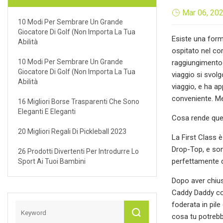
Mar 06, 20
10 Modi Per Sembrare Un Grande
Giocatore Di Golf (non Importa La Tua
Esiste una form
Abilità
ospitato nel cor
10 Modi Per Sembrare Un Grande
raggiungimento d
Giocatore Di Golf (non Importa La Tua
viaggio si svol
Abilità
viaggio, e ha a
conveniente. Me
16 Migliori Borse Trasparenti Che Sono
Eleganti E Eleganti
Cosa rende ques
20 Migliori Regali Di Pickleball 2023
La First Class 
Drop-Top, e son
26 Prodotti Divertenti Per Introdurre Lo
perfettamente d
Sport Ai Tuoi Bambini
Dopo aver chius
Caddy Daddy con
foderata in pile
cosa tu potrebb