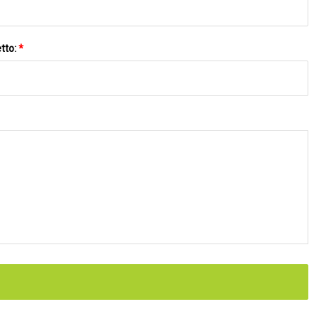
tto:
*