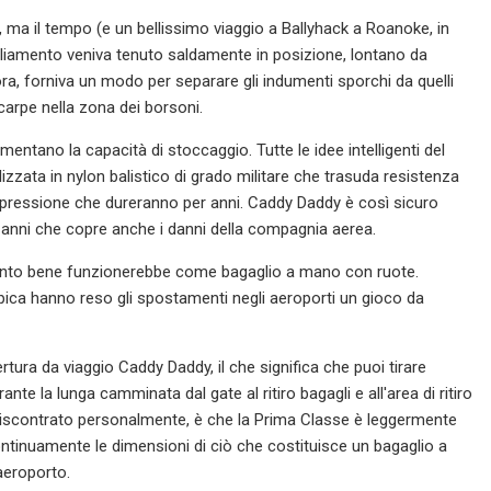
, ma il tempo (e un bellissimo viaggio a Ballyhack a Roanoke, in
igliamento veniva tenuto saldamente in posizione, lontano da
ra, forniva un modo per separare gli indumenti sporchi da quelli
scarpe nella zona dei borsoni.
aumentano la capacità di stoccaggio. Tutte le idee intelligenti del
izzata in nylon balistico di grado militare che trasuda resistenza
impressione che dureranno per anni. Caddy Daddy è così sicuro
e anni che copre anche i danni della compagnia aerea.
 quanto bene funzionerebbe come bagaglio a mano con ruote.
opica hanno reso gli spostamenti negli aeroporti un gioco da
tura da viaggio Caddy Daddy, il che significa che puoi tirare
e la lunga camminata dal gate al ritiro bagagli e all'area di ritiro
iscontrato personalmente, è che la Prima Classe è leggermente
inuamente le dimensioni di ciò che costituisce un bagaglio a
 aeroporto.