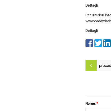
Dettagli
Per ulteriori in
www.caddydadd
Dettagli
preced
Nome:
*