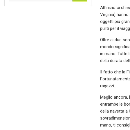
All'inizio ci c
Virginia) hanno
oggetti più gra
puliti per il vi
Oltre ai due sco
mondo significan
in mano. Tutte 
della durata de
Il fatto che la
Fortunatamente,
ragazzi.
Meglio ancora, l
entrambe le bors
della navetta a
sovradimensiona
mano, ti consigli