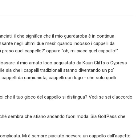
ciati, il che significa che il mio guardaroba è in continua
ssante negli ultimi due mesi: quando indosso i cappelli da
ai preso quel cappello?' oppure "oh, mi piace quel cappello!"
ossare: il mio amato logo acquistato da Kauri Cliffs o Cypress
e sia che i cappelli tradizionali stanno diventando un po'
, cappelli da camionista, cappelli con logo - che solo quelli
uoi che il tuo gioco del cappello si distingua? Vedi se sei d'accordo
erché sembra che stiano andando fuori moda. Sia GolfPass che
omplicata. Mi è sempre piaciuto ricevere un cappello dall'aspetto