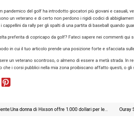
m pandemico del golf ha introdotto giocatori più giovani e casuali, ve
ono un veterano e di certo non perdono i rigidi codici di abbigliament
 cappellini da rally per gli spalti di una partita di baseball quando gua
celta preferita di copricapo da golf? Fateci sapere nei commenti qui s
do in cui il tuo articolo prende una posizione forte e sfacciata sulle
ere un veterano scontroso, o almeno di essere a metà strada. In real
che i corsi pubblici nella mia zona proibiscano affatto questi, o gli s
ente:
Una donna di Hixson offre 1.000 dollari per le
Ouray 
mazze da golf rubate del defunto marito