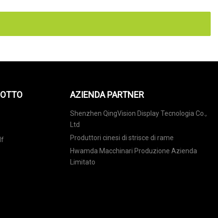
DOTTO
AZIENDA PARTNER
Shenzhen QingVision Display Tecnologia Co.,
Ltd
Produttori cinesi di strisce di rame
lf
Hwamda Macchinari Produzione Azienda
Limitato