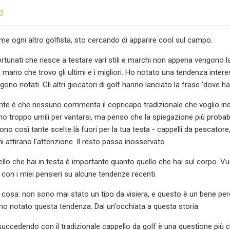
23
 ogni altro golfista, sto cercando di apparire cool sul campo.
tunati che riesce a testare vari stili e marchi non appena vengono lan
mano che trovo gli ultimi e i migliori. Ho notato una tendenza intere
ono notati. Gli altri giocatori di golf hanno lanciato la frase 'dove h
nte è che nessuno commenta il copricapo tradizionale che voglio ind
no troppo umili per vantarsi, ma penso che la spiegazione più probabil
ono così tante scelte là fuori per la tua testa - cappelli da pescatore
 attirano l'attenzione. Il resto passa inosservato.
quello che hai in testa è importante quanto quello che hai sul corpo. V
 con i miei pensieri su alcune tendenze recenti.
cosa: non sono mai stato un tipo da visiera, e questo è un bene p
no notato questa tendenza. Dai un'occhiata a questa storia:
succedendo con il tradizionale cappello da golf è una questione più c