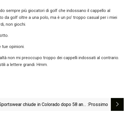
do sempre più giocatori di golf che indossano il cappello al
o da golf oltre a una polo, ma è un po' troppo casual per i miei
rdi, non giochi.
otto.
 tue opinioni.
tà non mi preoccupo troppo dei cappelli indossati al contrario.
tili a lettere grandi. Hmm.
Sportswear chiude in Colorado dopo 58 anni,
:Prossimo
tagliando 154 dipendenti