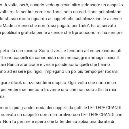
. A volte, però, quando vedo qualcun altro indossare un cappello
 volte mi fa sentire come se fossi solo un cartellone pubblicitario
llo stesso modo riguardo ai cappelli che pubblicizzano le aziende
ylorMade a meno che non fossi pagato per farlo", ha osservato
ella pubblicità gratuita per le aziende che li producono mi ha sempre
appello da camionista. Sono diversi e tendono ad essere indossati
offrono cappelli da camionista con messaggi e immagini unici. Il
tain Ranch arancione e verde palude sono quelli che hanno
no ad essere più rigidi. Impiegano un po' più tempo per rodarsi.
iare il look senza sentirmi stupido. Ogni volta che sono in un
per vedere se riesco a trovarne uno che non solo attiri la mia
na.
no la più grande moda dei cappelli da golf, le LETTERE GRANDI.
 ha ricevuto un cappello commemorativo con LETTERE GRANDI che
Non fa per me e spero che la tendenza abbia una durata di