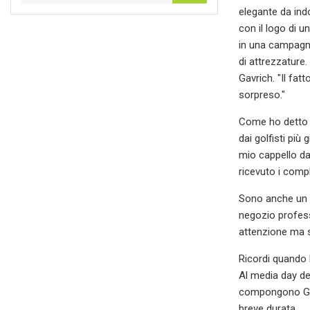
elegante da ind
con il logo di u
in una campagna
di attrezzature
Gavrich. "Il fat
sorpreso."
Come ho detto p
dai golfisti pi
mio cappello da
ricevuto i comp
Sono anche un g
negozio profess
attenzione ma s
Ricordi quando
Al media day d
compongono GLO
breve durata.