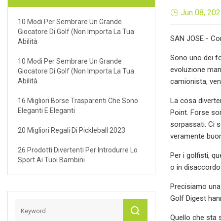
Jun 08, 20
10 Modi Per Sembrare Un Grande
Giocatore Di Golf (non Importa La Tua
SAN JOSE - Come
Abilità
Sono uno dei for
10 Modi Per Sembrare Un Grande
evoluzione man 
Giocatore Di Golf (non Importa La Tua
Abilità
camionista, veng
La cosa diverte
16 Migliori Borse Trasparenti Che Sono
Eleganti E Eleganti
Point. Forse so
sorpassati. Ci s
20 Migliori Regali Di Pickleball 2023
veramente buoni
26 Prodotti Divertenti Per Introdurre Lo
Per i golfisti, 
Sport Ai Tuoi Bambini
o in disaccordo
Precisiamo una 
Golf Digest han
Quello che sta 