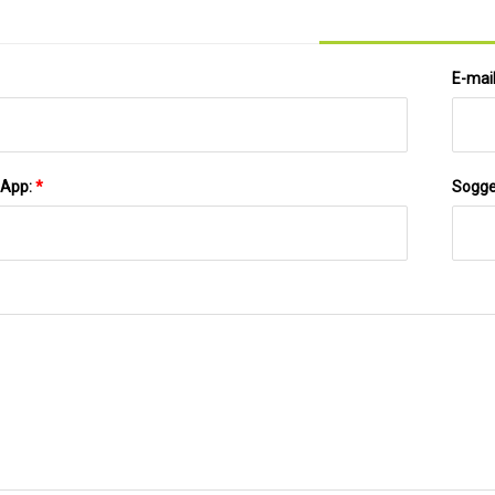
E-mai
sApp:
*
Sogge