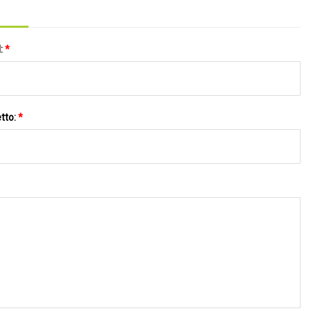
l:
*
tto:
*