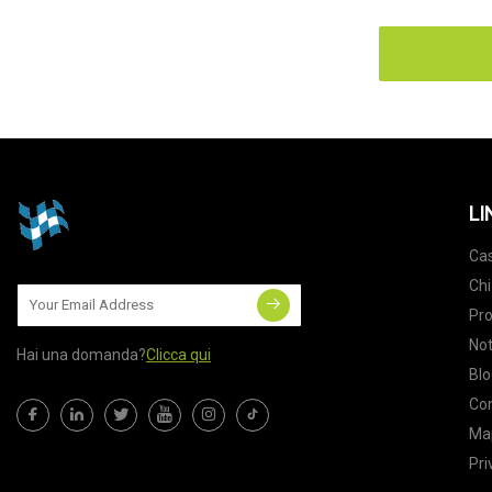
LI
Ca
Chi
Pro
Not
Hai una domanda?
Clicca qui
Blo
Con
Map
Pri