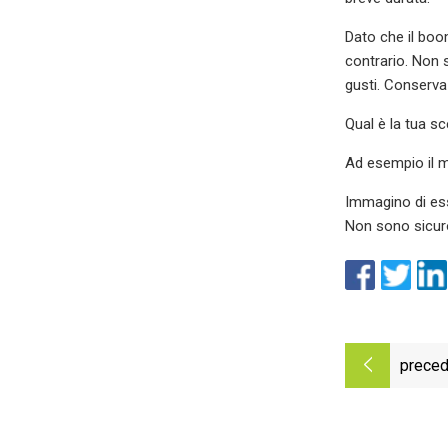
Dato che il boo
contrario. Non s
gusti. Conserva i
Qual è la tua s
Ad esempio il mo
Immagino di ess
Non sono sicuro 
preced