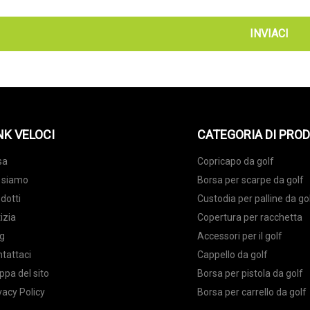
INVIACI
NK VELOCI
CATEGORIA DI PRO
sa
Copricapo da golf
 siamo
Borsa per scarpe da golf
dotti
Custodia per palline da go
izia
Copertura per racchetta
g
Accessori per il golf
tattaci
Cappello da golf
pa del sito
Borsa per pistola da golf
vacy Policy
Borsa per carrello da golf