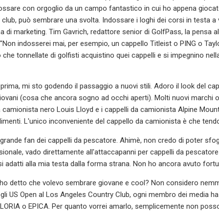
ossare con orgoglio da un campo fantastico in cui ho appena giocato
n club, può sembrare una svolta. Indossare i loghi dei corsi in testa a
 di marketing. Tim Gavrich, redattore senior di GolfPass, la pensa a
. "Non indosserei mai, per esempio, un cappello Titleist o PING o Ta
to che tonnellate di golfisti acquistino quei cappelli e si impegnino n
rima, mi sto godendo il passaggio a nuovi stili. Adoro il look del c
ù giovani (cosa che ancora sogno ad occhi aperti). Molti nuovi marchi 
 camionista nero Louis Lloyd e i cappelli da camionista Alpine Moun
limenti. L'unico inconveniente del cappello da camionista è che tendo
rande fan dei cappelli da pescatore. Ahimè, non credo di poter sfogg
ionale, vado direttamente all'attaccapanni per cappelli da pescatore 
i adatti alla mia testa dalla forma strana. Non ho ancora avuto fortu
 ho detto che volevo sembrare giovane e cool? Non considero nemme
egli US Open al Los Angeles Country Club, ogni membro dei media
RIA o EPICA. Per quanto vorrei amarlo, semplicemente non posso. 