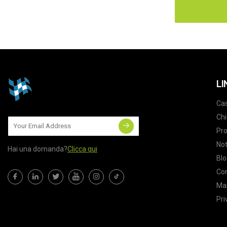
LI
Ca
Chi
Pro
Not
Hai una domanda?
Clicca qui
Blo
Con
Map
Pri