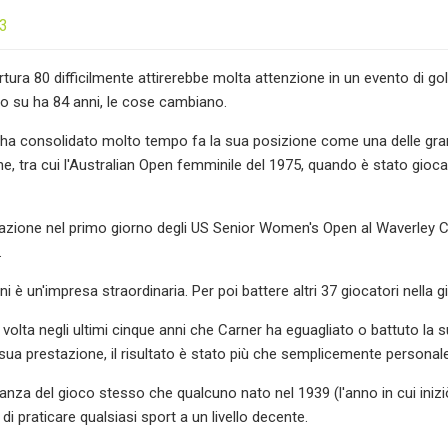
23
rtura 80 difficilmente attirerebbe molta attenzione in un evento di go
to su ha 84 anni, le cose cambiano.
a consolidato molto tempo fa la sua posizione come una delle grandi
e, tra cui l'Australian Open femminile del 1975, quando è stato giocat
azione nel primo giorno degli US Senior Women's Open al Waverley 
.
i è un'impresa straordinaria. Per poi battere altri 37 giocatori nella g
 volta negli ultimi cinque anni che Carner ha eguagliato o battuto la 
 sua prestazione, il risultato è stato più che semplicemente personale
anza del gioco stesso che qualcuno nato nel 1939 (l'anno in cui iniz
di praticare qualsiasi sport a un livello decente.