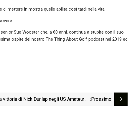
 mettere in mostra quelle abilità così tardi nella vita.
uovere.
 senior Sue Wooster che, a 60 anni, continua a stupire con il suo
missima ospite del nostro The Thing About Golf podcast nel 2019 ed
a vittoria di Nick Dunlap negli US Amateur ha
:Prossimo
 sotto i riflettori un marchio di attrezzatura
riconoscente