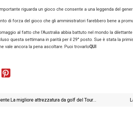
importante riguarda un gioco che consente a una leggenda del genere di
unto di forza del gioco che gli amministratori farebbero bene a prom
omaggio al fatto che l'Australia abbia battuto nel mondo la dilettante
luso questa settimana in parità per il 29° posto. Sue è stata la pri
he vale ancora la pena ascoltare. Puoi trovarlo
QUI
ente:
La migliore attrezzatura da golf del Tour
L
Championship
messo