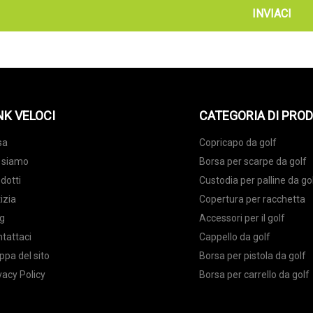
INVIACI
NK VELOCI
CATEGORIA DI PRO
sa
Copricapo da golf
 siamo
Borsa per scarpe da golf
dotti
Custodia per palline da go
izia
Copertura per racchetta
g
Accessori per il golf
tattaci
Cappello da golf
pa del sito
Borsa per pistola da golf
vacy Policy
Borsa per carrello da golf