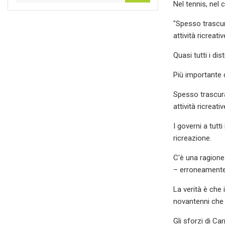
Nel tennis, nel 
"Spesso trascura
attività ricreativ
Quasi tutti i d
Più importante d
Spesso trascurat
attività ricreativ
I governi a tutt
ricreazione.
C'è una ragione
– erroneamente
La verità è che 
novantenni che
Gli sforzi di C