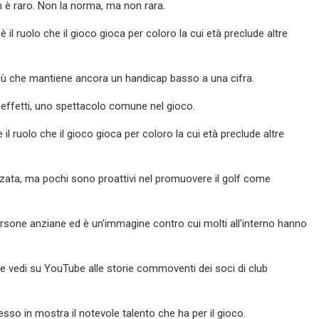
on è raro. Non la norma, ma non rara.
il ruolo che il gioco gioca per coloro la cui età preclude altre
o più che mantiene ancora un handicap basso a una cifra.
 in effetti, uno spettacolo comune nel gioco.
l ruolo che il gioco gioca per coloro la cui età preclude altre
avanzata, ma pochi sono proattivi nel promuovere il golf come
persone anziane ed è un'immagine contro cui molti all'interno hanno
i che vedi su YouTube alle storie commoventi dei soci di club
sso in mostra il notevole talento che ha per il gioco.