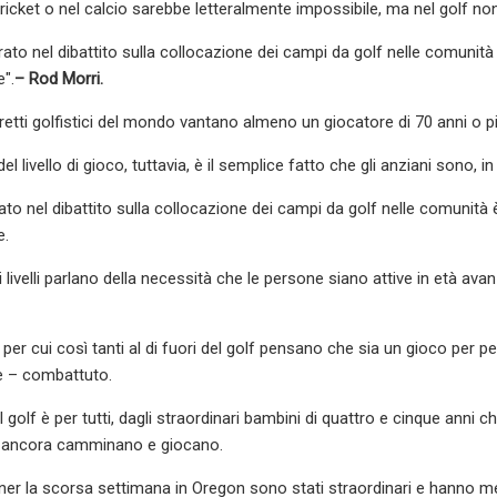
cricket o nel calcio sarebbe letteralmente impossibile, ma nel golf n
to nel dibattito sulla collocazione dei campi da golf nelle comunità è 
e".
– Rod Morri.
istretti golfistici del mondo vantano almeno un giocatore di 70 anni 
el livello di gioco, tuttavia, è il semplice fatto che gli anziani sono,
o nel dibattito sulla collocazione dei campi da golf nelle comunità è i
e.
i i livelli parlano della necessità che le persone siano attive in età 
 per cui così tanti al di fuori del golf pensano che sia un gioco per 
 – combattuto.
il golf è per tutti, dagli straordinari bambini di quattro e cinque ann
 ancora camminano e giocano.
arner la scorsa settimana in Oregon sono stati straordinari e hanno me