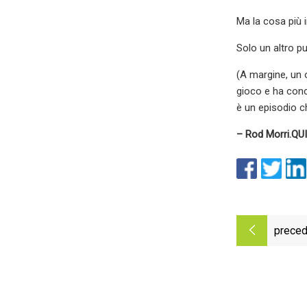
Ma la cosa più 
Solo un altro p
(A margine, un 
gioco e ha conc
è un episodio c
– Rod Morri.
QUI
preced