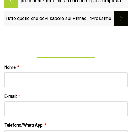
precedente:
Tutto ciò su cui non si paga l'imposta
sulle vendite in Pennsylvania, dai libri
alle utenze
Tutto quello che devi sapere sul Pinnacle
:Prossimo
Bank Championship
Nome:
*
E-mail:
*
Telefono/WhatsApp:
*