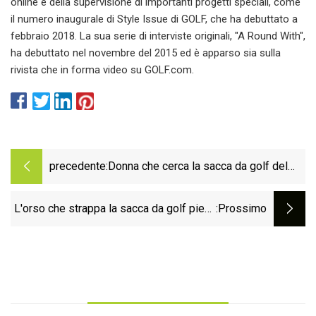
online e della supervisione di importanti progetti speciali, come
il numero inaugurale di Style Issue di GOLF, che ha debuttato a
febbraio 2018. La sua serie di interviste originali, "A Round With",
ha debuttato nel novembre del 2015 ed è apparso sia sulla
rivista che in forma video su GOLF.com.
precedente:
Donna che cerca la sacca da golf del
defunto marito che è stata rubata
L'orso che strappa la sacca da golf piena
:Prossimo
dal carrello e la porta nel bosco è il film
horror più selvaggio dell'estate