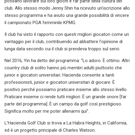
possano lavorare sui loro giochi e far parte della cultura del
club. Allo stesso modo Jenny Shin ha ricevuto un'iscrizione allo
stesso programma e ha avuto una grande possibilità di vincere
il campionato PGA femminile KPMG.
Il club ha visto il rapporto con questi migliori giocatori come un
vantaggio per il club, contribuendo ad abbattere l'opinione di
lunga data secondo cui il club si prendeva troppo sul serio.
Nel 2016, Yin ha detto del programma: “Lo adoro. È ottimo. Altri
country club di solito hanno più membri adulti piuttosto che
junior e giocatori universitari. Hacienda consente a tanti
professionisti, junior e giocatori universitari di giocare. È
positivo perché possiamo praticare insieme allo stesso livello.
Praticare insieme ci rende tutti migliori. È un grande onore [far
parte del programma]. È un campo da golf così prestigioso.
Significa molto per me poter allenarmi qui”.
L'Hacienda Golf Club si trova a La Habra Heights, in California,
ed è un progetto principale di Charles Watson.