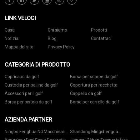
LINK VELOCI
Casa
Chi siamo
Prodotti
Notizia
Blog
Contattaci
Mappa del sito
Privacy Policy
CATEGORIA DI PRODOTTO
Copricapo da golf
Borsa per scarpe da golf
Custodia per palline da golf
Copertura per racchetta
Accessori per il golf
Cappello da golf
Borsa per pistola da golf
Borsa per carrello da golf
AZIENDA PARTNER
Ningbo Fenghua Nd Macchinari
Shandong Mingchengda
Co., Ltd
Pesante Industria Macchine Co.,