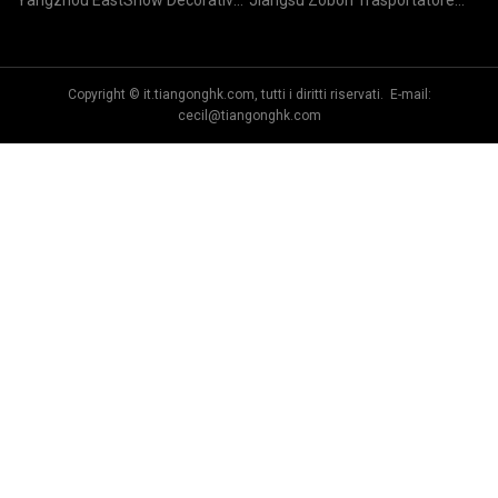
Yangzhou EastShow Decorativo
Jiangsu Zòbon Trasportatore
Ltd
Materiale Co., Ltd
Cintura Co., Limited
Copyright © it.tiangonghk.com, tutti i diritti riservati. E-mail:
cecil@tiangonghk.com