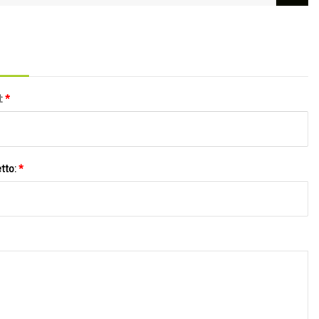
 scarpe Yeezy, riducendo le perdite previste
l:
*
tto:
*