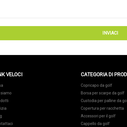
INVIACI
NK VELOCI
CATEGORIA DI PRO
sa
Copricapo da golf
 siamo
Borsa per scarpe da golf
dotti
Custodia per palline da go
izia
Copertura per racchetta
g
Accessori per il golf
tattaci
Cappello da golf