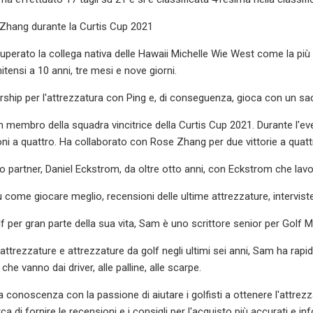
Zhang durante la Curtis Cup 2021
uperato la collega nativa delle Hawaii Michelle Wie West come la più g
itensi a 10 anni, tre mesi e nove giorni.
rship per l'attrezzatura con Ping e, di conseguenza, gioca con un s
 membro della squadra vincitrice della Curtis Cup 2021. Durante l'e
oni a quattro. Ha collaborato con Rose Zhang per due vittorie a quattr
o partner, Daniel Eckstrom, da oltre otto anni, con Eckstrom che lav
 come giocare meglio, recensioni delle ultime attrezzature, interviste
f per gran parte della sua vita, Sam è uno scrittore senior per Golf M
ttrezzature e attrezzature da golf negli ultimi sei anni, Sam ha r
che vanno dai driver, alle palline, alle scarpe.
conoscenza con la passione di aiutare i golfisti a ottenere l'attrezz
rca di fornire le recensioni e i consigli per l'acquisto più accurati e 