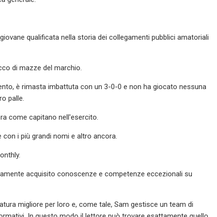
iovane qualificata nella storia dei collegamenti pubblici amatoriali
acco di mazze del marchio.
vento, è rimasta imbattuta con un 3-0-0 e non ha giocato nessuna
o palle.
ora come capitano nell'esercito.
 con i più grandi nomi e altro ancora.
onthly.
apidamente acquisito conoscenze e competenze eccezionali su
atura migliore per loro e, come tale, Sam gestisce un team di
informativi. In questo modo il lettore può trovare esattamente quello