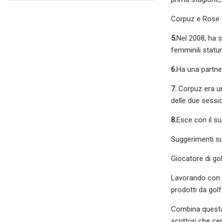
Corpuz e Rose 
5.
Nel 2008, ha s
femminili statun
6.
Ha una partne
7.
Corpuz era un
delle due sessi
8.
Esce con il su
Suggerimenti su
Giocatore di gol
Lavorando con a
prodotti da golf 
Combina questa 
scrittori che ce