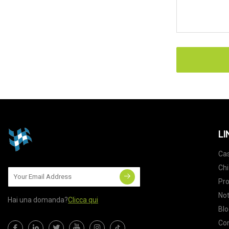
LI
Ca
Chi
Pro
Not
Hai una domanda?
Clicca qui
Blo
Con