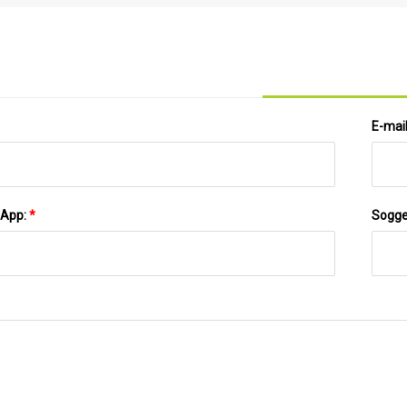
di
E-mai
sApp:
*
Sogge