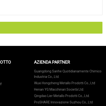
DOTTO
AZIENDA PARTNER
Guangdong Sanhe Quotidianamente Chimico
Industria Co., Ltd.
Wuxi Hongcheng Metallo Prodotti Co., Ltd
lf
Henan YG Macchinari Società Ltd.
Qingdao Lier Metallo Prodotti Co., Ltd.
ProSHARE Innovazione Suzhou Co., Ltd