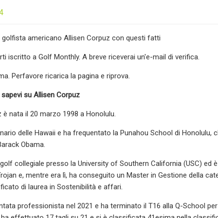
4
l golfista americano Allisen Corpuz con questi fatti
ti iscritto a Golf Monthly. A breve riceverai un'e-mail di verifica.
a. Perfavore ricarica la pagina e riprova.
sapevi su Allisen Corpuz
z è nata il 20 marzo 1998 a Honolulu.
inario delle Hawaii e ha frequentato la Punahou School di Honolulu, 
 Barack Obama.
olf collegiale presso la University of Southern California (USC) ed è s
ojan e, mentre era lì, ha conseguito un Master in Gestione della catena
icato di laurea in Sostenibilità e affari.
tata professionista nel 2021 e ha terminato il T16 alla Q-School per 
ha effettuato 17 tagli su 21 e si è classificata 41esima nella classifi