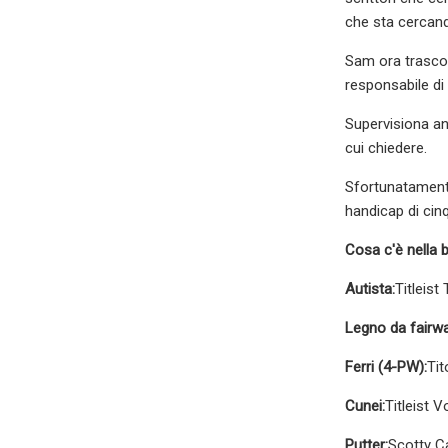
che sta cercan
Sam ora trascor
responsabile di t
Supervisiona anc
cui chiedere.
Sfortunatament
handicap di cin
Cosa c'è nella 
Autista:
Titleist
Legno da fairwa
Ferri (4-PW):
Tit
Cunei:
Titleist 
Putter:
Scotty 