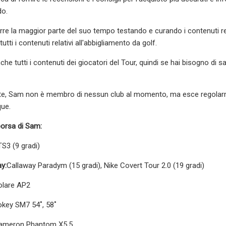
do.
re la maggior parte del suo tempo testando e curando i contenuti rela
utti i contenuti relativi all'abbigliamento da golf.
he tutti i contenuti dei giocatori del Tour, quindi se hai bisogno di 
e, Sam non è membro di nessun club al momento, ma esce regolarme
que.
borsa di Sam:
 TS3 (9 gradi)
y:
Callaway Paradym (15 gradi), Nike Covert Tour 2.0 (19 gradi)
olare AP2
Vokey SM7 54˚, 58˚
Cameron Phantom X5.5