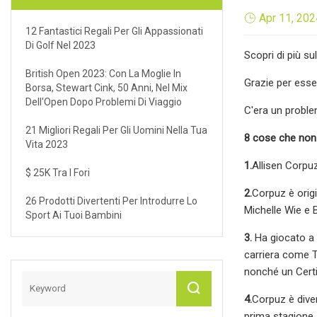
Apr 11, 202
12 Fantastici Regali Per Gli Appassionati
Di Golf Nel 2023
Scopri di più su
British Open 2023: Con La Moglie In
Grazie per esser
Borsa, Stewart Cink, 50 Anni, Nel Mix
Dell'Open Dopo Problemi Di Viaggio
C'era un problem
21 Migliori Regali Per Gli Uomini Nella Tua
8 cose che non 
Vita 2023
1.
Allisen Corpu
$ 25K Tra I Fori
2.
Corpuz è orig
26 Prodotti Divertenti Per Introdurre Lo
Michelle Wie e
Sport Ai Tuoi Bambini
3.
Ha giocato a g
carriera come Tr
nonché un Certif
4.
Corpuz è diven
prima stagione, 