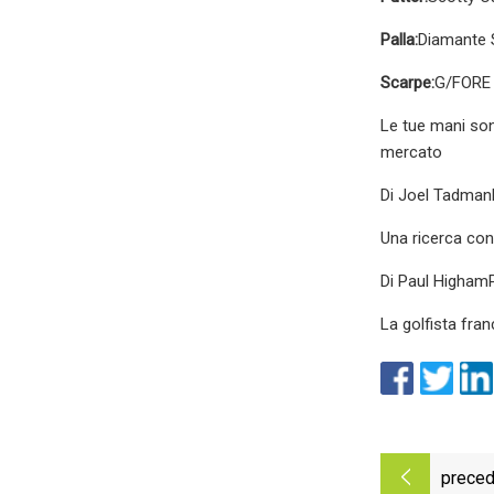
Palla:
Diamante 
Scarpe:
G/FORE 
Le tue mani son
mercato
Di Joel TadmanP
Una ricerca con
Di Paul HighamP
La golfista fra
preced