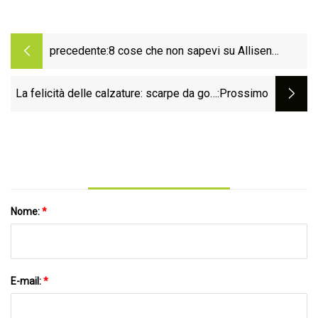
precedente:
8 cose che non sapevi su Allisen
Corpuz
La felicità delle calzature: scarpe da golf
:Prossimo
Ultraboost di adidas
Nome:
*
E-mail:
*