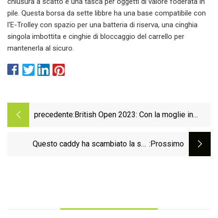
chiusura a scatto e una tasca per oggetti di valore foderata in
pile. Questa borsa da sette libbre ha una base compatibile con
l'E-Trolley con spazio per una batteria di riserva, una cinghia
singola imbottita e cinghie di bloccaggio del carrello per
mantenerla al sicuro.
precedente:
British Open 2023: Con la moglie in
borsa, Stewart Cink, 50 anni, nel mix
dell'Open dopo problemi di viaggio
Questo caddy ha scambiato la sua
:Prossimo
pettorina per un concerto di un giocatore
del PGA Tour al John Deere Classic