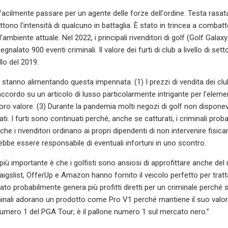
cilmente passare per un agente delle forze dell'ordine. Testa rasata, 
lettono l'intensità di qualcuno in battaglia. È stato in trincea a com
all'ambiente attuale. Nel 2022, i principali rivenditori di golf (Golf 
nalato 900 eventi criminali. Il valore dei furti di club a livello di sett
lo del 2019.
i stanno alimentando questa impennata. (1) I prezzi di vendita dei cl
ccordo su un articolo di lusso particolarmente intrigante per l'elemen
oro valore. (3) Durante la pandemia molti negozi di golf non disponeva
ati. I furti sono continuati perché, anche se catturati, i criminali proba
che i rivenditori ordinano ai propri dipendenti di non intervenire fisi
ebbe essere responsabile di eventuali infortuni in uno scontro.
 più importante è che i golfisti sono ansiosi di approfittare anche d
aigslist, OfferUp e Amazon hanno fornito il veicolo perfetto per trat
to probabilmente genera più profitti diretti per un criminale perché 
riminali adorano un prodotto come Pro V1 perché mantiene il suo val
 numero 1 del PGA Tour; è il pallone numero 1 sul mercato nero.”