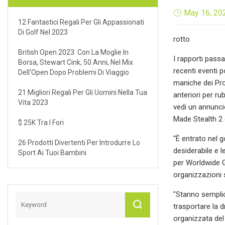
May 16, 20
12 Fantastici Regali Per Gli Appassionati
Di Golf Nel 2023
rotto
British Open 2023: Con La Moglie In
I rapporti passa
Borsa, Stewart Cink, 50 Anni, Nel Mix
recenti eventi 
Dell'Open Dopo Problemi Di Viaggio
maniche dei Pro 
21 Migliori Regali Per Gli Uomini Nella Tua
anteriori per r
Vita 2023
vedi un annunci
Made Stealth 2 c
$ 25K Tra I Fori
“È entrato nel g
26 Prodotti Divertenti Per Introdurre Lo
desiderabile e 
Sport Ai Tuoi Bambini
per Worldwide G
organizzazioni s
"Stanno semplice
trasportare la 
organizzata del