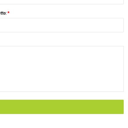
tto:
*