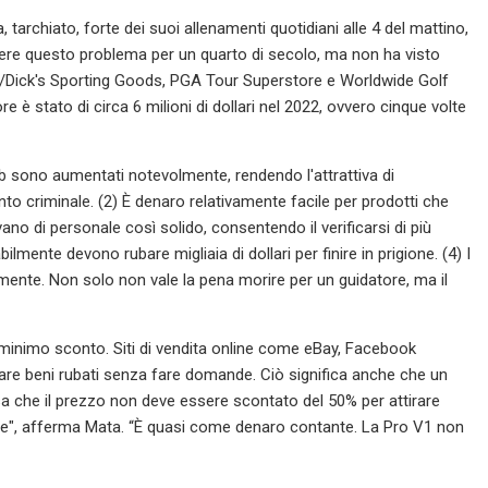
tarchiato, forte dei suoi allenamenti quotidiani alle 4 del mattino,
battere questo problema per un quarto di secolo, ma non ha visto
Galaxy/Dick's Sporting Goods, PGA Tour Superstore e Worldwide Golf
ore è stato di circa 6 milioni di dollari nel 2022, ovvero cinque volte
ub sono aumentati notevolmente, rendendo l'attrattiva di
to criminale. (2) È denaro relativamente facile per prodotti che
no di personale così solido, consentendo il verificarsi di più
bilmente devono rubare migliaia di dollari per finire in prigione. (4) I
camente. Non solo non vale la pena morire per un guidatore, ma il
el minimo sconto. Siti di vendita online come eBay, Facebook
tare beni rubati senza fare domande. Ciò significa anche che un
sa che il prezzo non deve essere scontato del 50% per attirare
ore", afferma Mata. “È quasi come denaro contante. La Pro V1 non