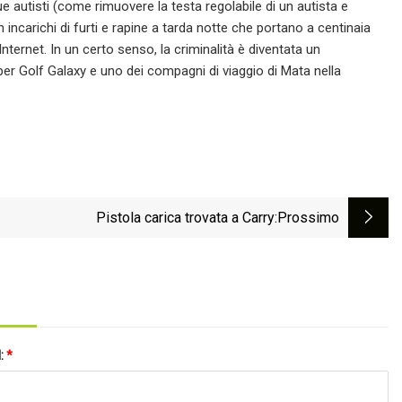
 autisti (come rimuovere la testa regolabile di un autista e
 incarichi di furti e rapine a tarda notte che portano a centinaia
 Internet. In un certo senso, la criminalità è diventata un
per Golf Galaxy e uno dei compagni di viaggio di Mata nella
Pistola carica trovata a Carry
:Prossimo
l:
*