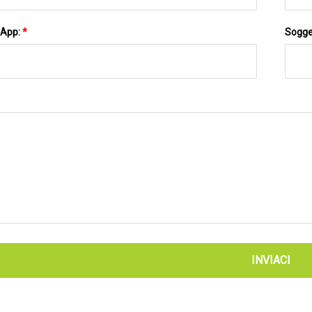
sApp:
*
Sogge
INVIACI