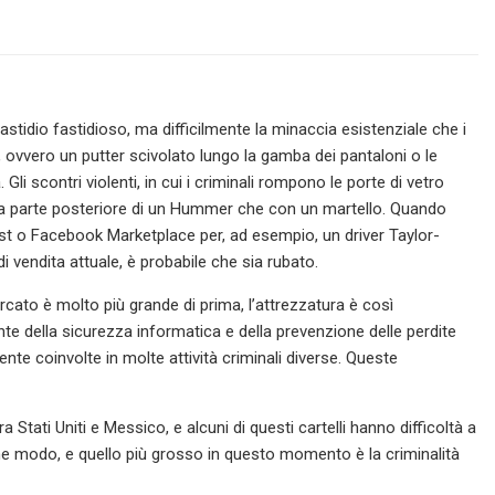
fastidio fastidioso, ma difficilmente la minaccia esistenziale che i
, ovvero un putter scivolato lungo la gamba dei pantaloni o le
i scontri violenti, in cui i criminali rompono le porte di vetro
 la parte posteriore di un Hummer che con un martello. Quando
t o Facebook Marketplace per, ad esempio, un driver Taylor-
i vendita attuale, è probabile che sia rubato.
ercato è molto più grande di prima, l’attrezzatura è così
te della sicurezza informatica e della prevenzione delle perdite
 coinvolte in molte attività criminali diverse. Queste
 Stati Uniti e Messico, e alcuni di questi cartelli hanno difficoltà a
he modo, e quello più grosso in questo momento è la criminalità