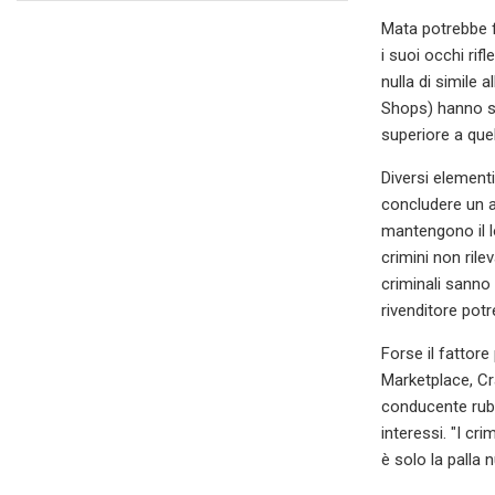
Mata potrebbe fa
i suoi occhi rif
nulla di simile 
Shops) hanno seg
superiore a quel
Diversi element
concludere un a
mantengono il l
crimini non rilev
criminali sanno 
rivenditore potr
Forse il fattore
Marketplace, Cr
conducente ruba
interessi. "I c
è solo la palla