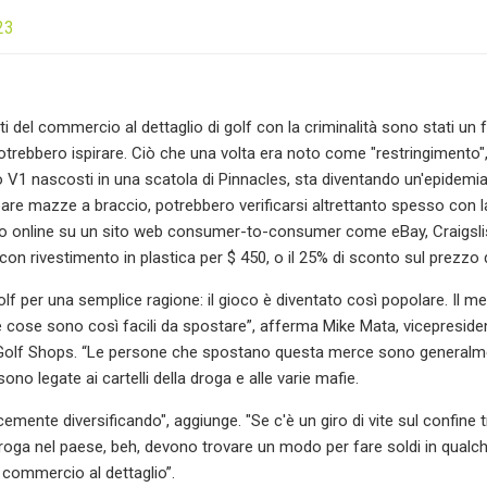
23
ti del commercio al dettaglio di golf con la criminalità sono stati un 
potrebbero ispirare. Ciò che una volta era noto come "restringimento"
V1 nascosti in una scatola di Pinnacles, sta diventando un'epidemia. Gl
ubare mazze a braccio, potrebbero verificarsi altrettanto spesso con
o online su un sito web consumer-to-consumer come eBay, Craigslis
on rivestimento in plastica per $ 450, o il 25% di sconto sul prezzo d
olf per una semplice ragione: il gioco è diventato così popolare. Il m
le cose sono così facili da spostare”, afferma Mike Mata, vicepresiden
olf Shops. “Le persone che spostano questa merce sono generalmente
ono legate ai cartelli della droga e alle varie mafie.
mente diversificando", aggiunge. "Se c'è un giro di vite sul confine tra
droga nel paese, beh, devono trovare un modo per fare soldi in qualc
 commercio al dettaglio”.