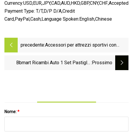
Currency:USD,EUR,JPY,CAD,AUD,HKD,GBP,CNY,CHF;Accepted
Payment Type: T/T,D/P D/A,Credit
Card,PayPal,Cash;Language Spoken:English,Chinese
precedente:
Accessori per attrezzi sportivi con
lavorazione CNC in alluminio, ferro da
golf, metallo per aeromobili, puntali per
Bbmart Ricambi Auto 1 Set Pastiglie
:Prossimo
alberi
Freno Anteriori per Audi A3 Q2 Q3 VW
Golf Seat OE 5q0698151aj Durevole
Utilizzando Accessori Auto a Basso
Prezzo
Nome:
*