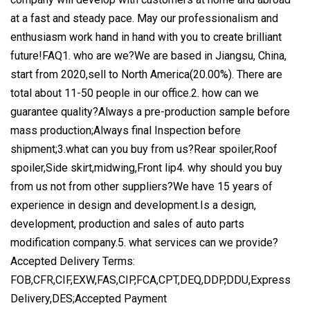
at a fast and steady pace. May our professionalism and
enthusiasm work hand in hand with you to create brilliant
future!FAQ1. who are we?We are based in Jiangsu, China,
start from 2020,sell to North America(20.00%). There are
total about 11-50 people in our office.2. how can we
guarantee quality?Always a pre-production sample before
mass production;Always final Inspection before
shipment;3.what can you buy from us?Rear spoiler,Roof
spoiler,Side skirt,midwing,Front lip4. why should you buy
from us not from other suppliers?We have 15 years of
experience in design and development.Is a design,
development, production and sales of auto parts
modification company.5. what services can we provide?
Accepted Delivery Terms:
FOB,CFR,CIF,EXW,FAS,CIP,FCA,CPT,DEQ,DDP,DDU,Express
Delivery,DES;Accepted Payment