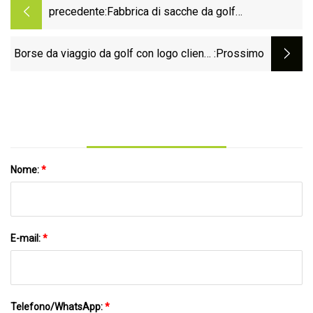
precedente:
Fabbrica di sacche da golf
personalizzate Sacche da golf
all'ingrosso in piedi Produttore di
Borse da viaggio da golf con logo cliente
:Prossimo
sacche da golf
stampato a righe
Nome:
*
E-mail:
*
Telefono/WhatsApp:
*