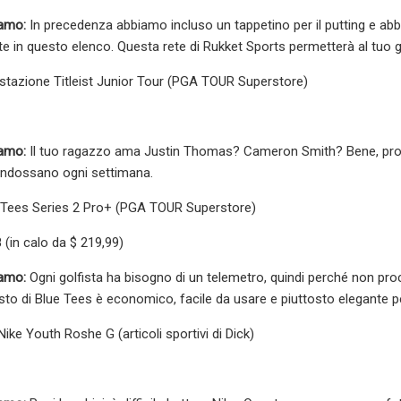
iamo:
In precedenza abbiamo incluso un tappetino per il putting e ab
te in questo elenco. Questa rete di Rukket Sports permetterà al tuo gi
stazione Titleist Junior Tour (PGA TOUR Superstore)
iamo:
Il tuo ragazzo ama Justin Thomas? Cameron Smith? Bene, procur
t indossano ogni settimana.
 Tees Series 2 Pro+ (PGA TOUR Superstore)
 (in calo da $ 219,99)
iamo:
Ogni golfista ha bisogno di un telemetro, quindi perché non procur
to di Blue Tees è economico, facile da usare e piuttosto elegante p
ike Youth Roshe G (articoli sportivi di Dick)