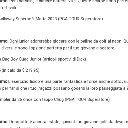
iamo:
Per i bambini, è difficile battere Nike. Queste scarpe sono perfet
ortevoli.
f Callaway Supersoft Matte 2023 (PGA TOUR Superstore)
iamo:
Ogni junior adorerebbe giocare con le palline da golf al neon. Q
i diversi e sono l'opzione perfetta per il tuo giovane giocatore.
a Bag Boy Quad Junior (articoli sportivi di Dick)
 (in calo da $ 219,95)
iamo:
L'esercizio fisico è una parte fantastica e forse anche sottovalu
o per far sì che i tuoi ragazzi possano godersi la loro passeggiata a 
 Rambler da 26 once con tappo Chug (PGA TOUR Superstore)
iamo:
Dopotutto è ancora estate, quindi il tuo giovane golfista deve r