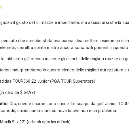
4
ragazzo il giusto set di mazze è importante, ma assicurarsi che la sua
 pensato che sarebbe stata una buona idea mettere insieme un elenco 
 telemetri, carrelli a spinta e altro ancora sono tutti presenti in questo
to, abbiamo già messo insieme gli elenchi delle migliori mazze da golf
teriori indugi, entriamo in questo elenco delle migliori attrezzature e
 adidas TOUR360 22 Junior (PGA TOUR Superstore)
(in calo da $ 64,99)
iamo:
Ora, queste scarpe sono carine. Le scarpe da golf Junior TOUR3
omode, quindi camminare su nove buche non è un problema.
axfli 9′ x 12″ (articoli sportivi di Dick)