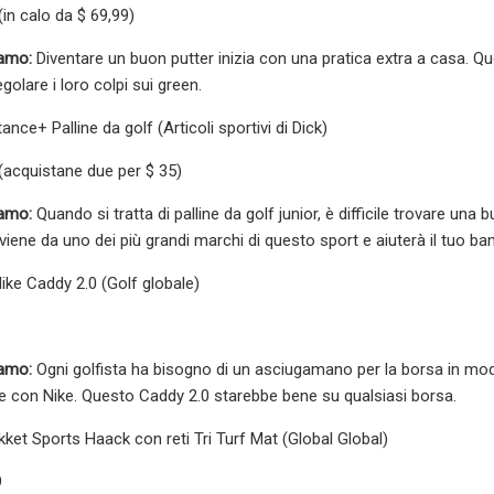
(in calo da $ 69,99)
iamo:
Diventare un buon putter inizia con una pratica extra a casa. Qu
egolare i loro colpi sui green.
nce+ Palline da golf (Articoli sportivi di Dick)
(acquistane due per $ 35)
iamo:
Quando si tratta di palline da golf junior, è difficile trovare una
iene da uno dei più grandi marchi di questo sport e aiuterà il tuo bam
ke Caddy 2.0 (Golf globale)
iamo:
Ogni golfista ha bisogno di un asciugamano per la borsa in mo
iare con Nike. Questo Caddy 2.0 starebbe bene su qualsiasi borsa.
kket Sports Haack con reti Tri Turf Mat (Global Global)
9