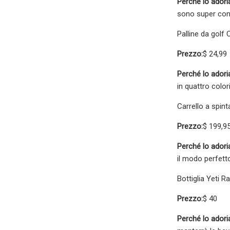
Perché lo ador
sono super conf
Palline da gol
Prezzo:
$ 24,99
Perché lo ador
in quattro color
Carrello a spint
Prezzo:
$ 199,95
Perché lo ador
il modo perfett
Bottiglia Yeti
Prezzo:
$ 40
Perché lo ador