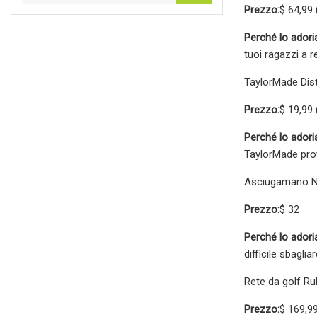
Prezzo:
$ 64,99 
Perché lo ador
tuoi ragazzi a r
TaylorMade Dista
Prezzo:
$ 19,99 
Perché lo ador
TaylorMade prov
Asciugamano Ni
Prezzo:
$ 32
Perché lo ador
difficile sbagl
Rete da golf Ru
Prezzo:
$ 169,9