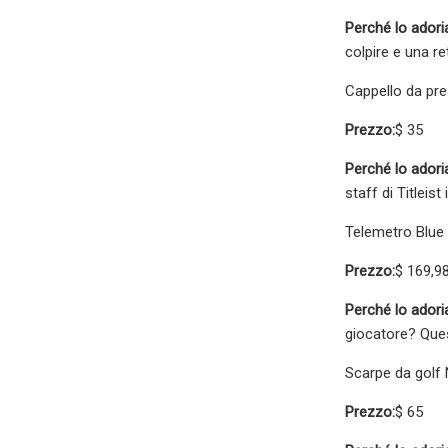
Perché lo ador
colpire e una re
Cappello da pre
Prezzo:
$ 35
Perché lo ador
staff di Titleis
Telemetro Blue
Prezzo:
$ 169,98
Perché lo ador
giocatore? Ques
Scarpe da golf N
Prezzo:
$ 65