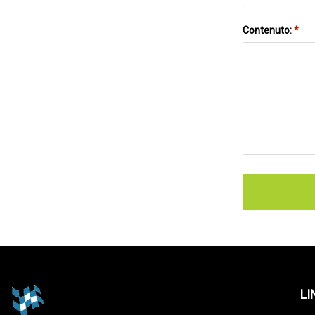
Contenuto:
*
LI