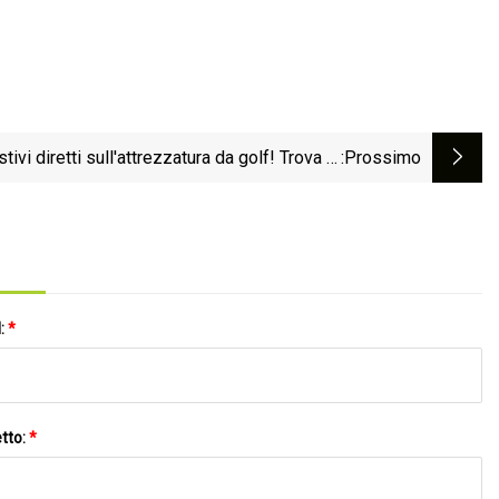
ivi diretti sull'attrezzatura da golf! Trova le
:Prossimo
migliori offerte golf estive
l:
*
tto:
*