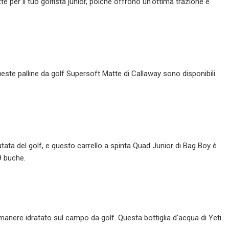
te per il tuo golfista junior, poiché offrono un'ottima trazione e
ueste palline da golf Supersoft Matte di Callaway sono disponibili
tata del golf, e questo carrello a spinta Quad Junior di Bag Boy è
9 buche.
imanere idratato sul campo da golf. Questa bottiglia d'acqua di Yeti