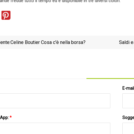
nde fredde tutto il tempo ed è disponibile in tre diversi colori.
ente:
Celine Boutier Cosa c'è nella borsa?
Saldi est
E-mai
sApp:
*
Sogge