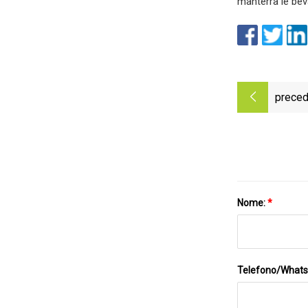
manterrà le beva
preced
Nome:
*
Telefono/What