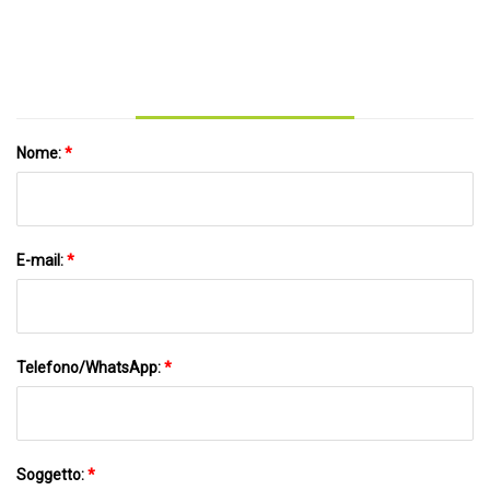
state selezionate per ricevere donazioni
dall'escursione di golf di beneficenza
NWIBRT Hard Hat del 2023
Nome:
*
E-mail:
*
Telefono/WhatsApp:
*
Soggetto:
*